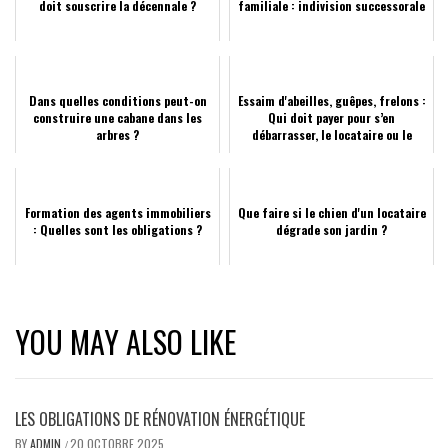
doit souscrire la décennale ?
familiale : indivision successorale
Dans quelles conditions peut-on
Essaim d'abeilles, guêpes, frelons :
construire une cabane dans les
Qui doit payer pour s’en
arbres ?
débarrasser, le locataire ou le
propri...
Formation des agents immobiliers
Que faire si le chien d'un locataire
: Quelles sont les obligations ?
dégrade son jardin ?
YOU MAY ALSO LIKE
LES OBLIGATIONS DE RÉNOVATION ÉNERGÉTIQUE
BY
ADMIN
20 OCTOBRE 2025
/