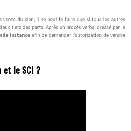
a vente du bien, il ne peut le faire que si tous les autres
eux tiers des parts. Après un procès verbal dressé par le
nde Instance
afin de demander l’autorisation de vendre
n et le SCI ?