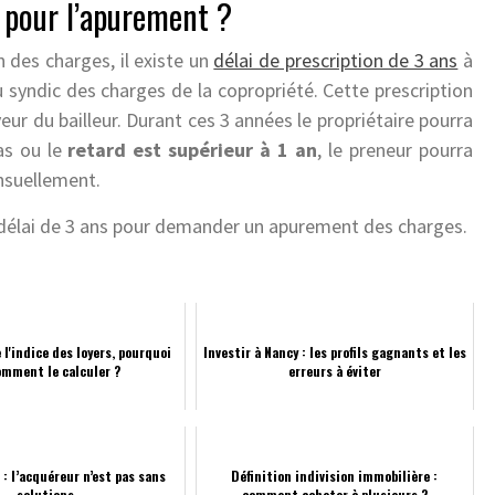
n pour l’apurement ?
on des charges, il existe un
délai de prescription de 3 ans
à
 syndic des charges de la copropriété. Cette prescription
eur du bailleur. Durant ces 3 années le propriétaire pourra
as ou le
retard est supérieur à 1 an
, le preneur pourra
nsuellement.
 délai de 3 ans pour demander un apurement des charges.
 l'indice des loyers, pourquoi
Investir à Nancy : les profils gagnants et les
omment le calculer ?
erreurs à éviter
 : l’acquéreur n’est pas sans
Définition indivision immobilière :
solutions
comment acheter à plusieurs ?