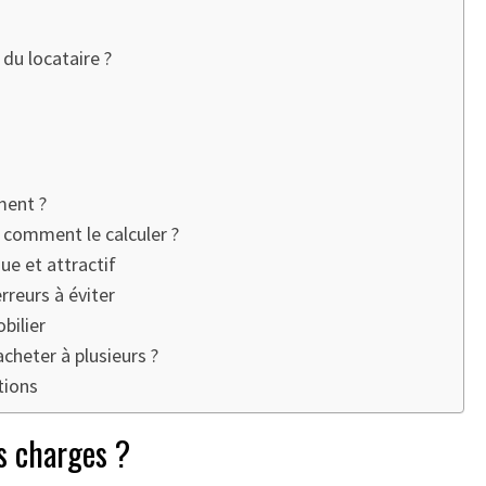
du locataire ?
ment ?
t comment le calculer ?
e et attractif
erreurs à éviter
bilier
cheter à plusieurs ?
tions
s charges ?