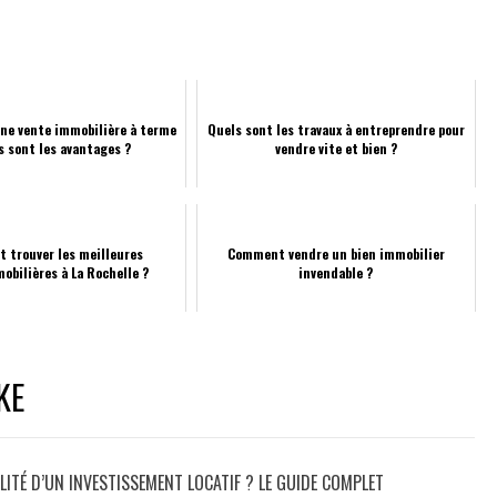
une vente immobilière à terme
Quels sont les travaux à entreprendre pour
s sont les avantages ?
vendre vite et bien ?
 trouver les meilleures
Comment vendre un bien immobilier
mobilières à La Rochelle ?
invendable ?
KE
ITÉ D’UN INVESTISSEMENT LOCATIF ? LE GUIDE COMPLET