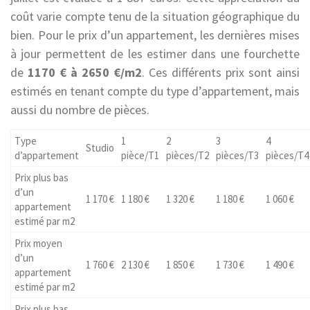
coût varie compte tenu de la situation géographique du
bien. Pour le prix d’un appartement, les dernières mises
à jour permettent de les estimer dans une fourchette
de
1170 € à 2650 €/m2
. Ces différents prix sont ainsi
estimés en tenant compte du type d’appartement, mais
aussi du nombre de pièces.
Type
1
2
3
4
Studio
d’appartement
pièce/T1
pièces/T2
pièces/T3
pièces/T4
Prix plus bas
d’un
1 170 €
1 180 €
1 320 €
1 180 €
1 060 €
appartement
estimé par m2
Prix moyen
d’un
1 760 €
2 130 €
1 850 €
1 730 €
1 490 €
appartement
estimé par m2
Prix plus bas