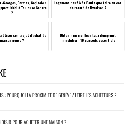
t-Georges, Carmes, Capitole :
Logement neuf à St Paul : que faire en cas
appart idéal à Toulouse Centre
de retard de livraison ?
?
étiser son projet d'achat de
Obtenir un meilleur taux d'emprunt
maison neuve ?
immobilier : 10 conseils essentiels
KE
NS : POURQUOI LA PROXIMITÉ DE GENÈVE ATTIRE LES ACHETEURS ?
HOISIR POUR ACHETER UNE MAISON ?