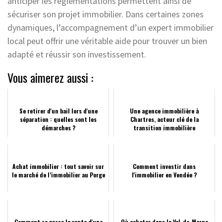
anticiper les réglementations permettent ainsi de
sécuriser son projet immobilier. Dans certaines zones
dynamiques, l’accompagnement d’un expert immobilier
local peut offrir une véritable aide pour trouver un bien
adapté et réussir son investissement.
Vous aimerez aussi :
Se retirer d'un bail lors d'une
Une agence immobilière à
séparation : quelles sont les
Chartres, acteur clé de la
démarches ?
transition immobilière
Achat immobilier : tout savoir sur
Comment investir dans
le marché de l’immobilier au Porge
l'immobilier en Vendée ?
Comment se passe la vente d'une
Où acheter dans le Val-de-Marne