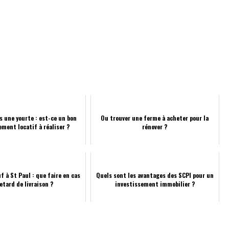
s une yourte : est-ce un bon
Ou trouver une ferme à acheter pour la
ement locatif à réaliser ?
rénover ?
 à St Paul : que faire en cas
Quels sont les avantages des SCPI pour un
etard de livraison ?
investissement immobilier ?